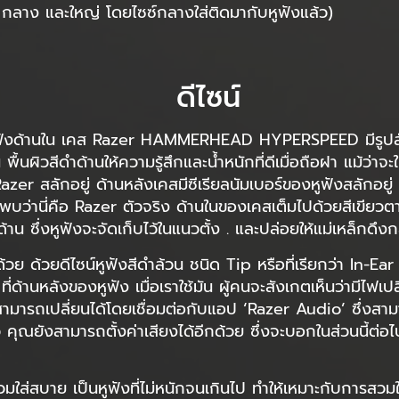
ก กลาง และใหญ่ โดยไซซ์กลางใส่ติดมากับหูฟังแล้ว)
ดีไซน์
หูฟังด้านใน เคส Razer HAMMERHEAD HYPERSPEED มีรูปลักษ
นผิวสีดำด้านให้ความรู้สึกและน้ำหนักที่ดีเมื่อถือฝา แม้ว่าจะ
er สลักอยู่ ด้านหลังเคสมีซีเรียลนัมเบอร์ของหูฟังสลักอยู่
าก็พบว่านี่คือ Razer ตัวจริง ด้านในของเคสเต็มไปด้วยสีเขี
งหูฟังจะจัดเก็บไว้ในแนวตั้ง . และปล่อยให้แม่เหล็กดึงก
้วย ด้วยดีไซน์หูฟังสีดำล้วน ชนิด Tip หรือที่เรียกว่า In-Ear โ
่ด้านหลังของหูฟัง เมื่อเราใช้มัน ผู้คนจะสังเกตเห็นว่ามีไฟเ
ามารถเปลี่ยนได้โดยเชื่อมต่อกับแอป ‘Razer Audio’ ซึ่งส
ยังสามารถตั้งค่าเสียงได้อีกด้วย ซึ่งจะบอกในส่วนนี้ต่อไป แ
ี่สวมใส่สบาย เป็นหูฟังที่ไม่หนักจนเกินไป ทำให้เหมาะกับการสว