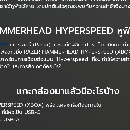
้าเราใช้หูฟังไร้สาย โดยปกติแล้วคุณจะพบกับความล่าช้าซึ่งบา
HAMMERHEAD HYPERSPEED หูฟัง
PEED
แต่เรเซอร์ (Racer) แบรนด์ที่ผลิตอุปกรณ์เกมมิ่งมาอย่าง
กับหูฟังเกมมิ่ง RAZER HAMMERHEAD HYPERSPEED (XBOX)
นนี้มาพร้อมการเชื่อมต่อแบบ ‘Hyperspeed’ ที่จะ ทำให้ความล่
นใจบ้าง? และการสังเกตคืออะไร?
แกะกล่องมาแล้วมีอะไรบ้าง
SPEED (XBOX) พร้อมเคสชาร์จที่อยู่ภายใน
่มีหัวเป็น USB-C
็น USB-A