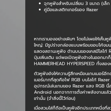
จุกหูฟังสำหรับเปลี่ยน 3 ขนาด (เล็
คู่มือและสติกเกอร์ของ Razer
หากเรามองอย่างเผินๆ โดยไม่เผยให้เห็น
ใหญ่: มีรูปร่างกล่องแบนพร้อมขอบโค้งมน พื้
แสดงสถานะหูฟัง ด้านบนของเคสมีโลโก้ Raz
ปุ่มเพิ่มเติม แต่พอเปิดหูฟังข้างในออกม
HAMMERHEAD HYPERSPEED ทั้งสองด้าน ซึ่
ตัวหูฟังยังให้ความรู้สึกเหมือนเกมเมอร์อีกด
เมอร์มากที่สุดคือไฟ RGB บนโลโก้ Razer ที
อุปกรณ์เล่นเกมของ Razer แสง RGB นี้ส
Android นอกจากการตั้งค่าพลังงานแล้ว คุณ
เท่านั้น (จำสิ่งนี้ไว้ก่อน)
เมื่อสวมใส่ก็ถือเป็นหูฟังอีกประเภทหนึ่งท