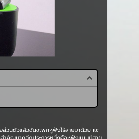
โดยส่วนตัวแล้วฉันจะพกหูฟังไร้สายมาด้วย แต่
ที่สำคัญมากอีกประการหนึ่งคือหูฟังแบบมีสาย