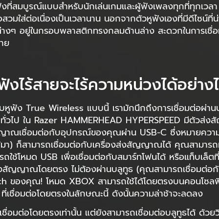
ูฟังที่สมบูรณ์แบบสำหรับนักเล่นเกมและผู้ฟังเพลงทุกที่ทุกเวลา ด
สวมใส่ต่อเนื่องเป็นเวลานาน นอกจากตัวหูฟังเองที่มีดีไซน์ที่น่า
ๆ อยู่ในกรอบพลาสติกทรงกลมด้านล่าง สะดวกในการเชื่อมต่
ดาย
ูฟังไร้สายจะไร้ความหน่วงได้อย่าง
กับหูฟัง True Wireless แบบนี้ เรามักนึกถึงการเชื่อมต่อผ่านบล
 ทั่วไป ใน Razer HAMMERHEAD HYPERSPEED มีตัวส่งส
ญญาณเชื่อมต่อกับอุปกรณ์ของคุณผ่าน USB-C ซึ่งหมายความว
มา) ก็สามารถเชื่อมต่อกับเครื่องส่งสัญญาณได้ คุณสามารถท
้โหมด USB เพื่อเชื่อมต่อกับสมาร์ทโฟนได้ หรือแท็บเล็ตที
่งสัญญาณโดยตรง ไม่ต้องผ่านบลูทูธ (คุณสามารถเชื่อมต่อกับ 
tch ของคุณ! โหมด XBOX สามารถใช้ได้โดยตรงบนคอนโซลพ
 ที่เชื่อมต่อโดยตรงในลักษณะนี้ ดังนั้นความล่าช้าจะลดลง
รเชื่อมต่อโดยตรงเท่านั้น แต่ยังสามารถเชื่อมต่อบลูทูธได้ ด้ว